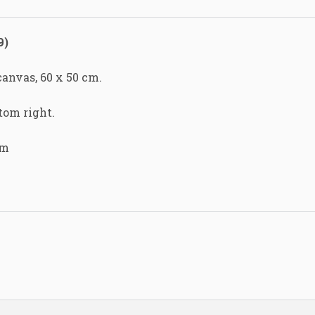
9)
 canvas, 60 x 50 cm.
tom right.
cm